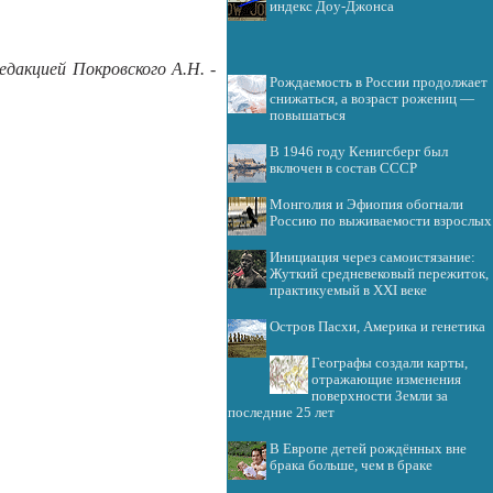
индекс Доу-Джонса
дакцией Покровского А.Н. -
Рождаемость в России продолжает
снижаться, а возраст рожениц —
повышаться
В 1946 году Кенигсберг был
включен в состав СССР
Монголия и Эфиопия обогнали
Россию по выживаемости взрослых
Инициация через самоистязание:
Жуткий средневековый пережиток,
практикуемый в XXI веке
Остров Пасхи, Америка и генетика
Географы создали карты,
отражающие изменения
поверхности Земли за
последние 25 лет
В Европе детей рождённых вне
брака больше, чем в браке