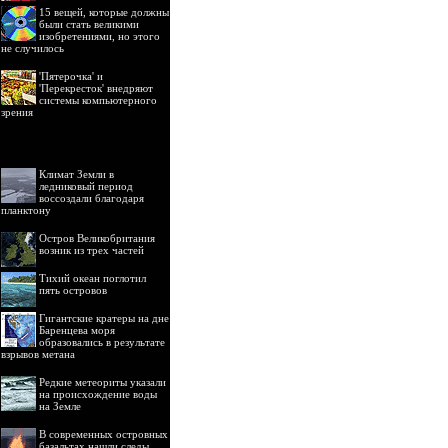
15 вещей, которые должны
были стать великими
изобретениями, но этого
не случилось
'Пятерочка' и
'Перекресток' внедряют
системы компьютерного
зрения
Климат Земли в
ледниковый период
воссоздали благодаря
планктону
Остров Великобритания
возник из трех частей
Тихий океан поглотил
пять островов
Гигантские кратеры на дне
Баренцева моря
образовались в результате
взрывов метана
Редкие метеориты указали
на происхождение воды
на Земле
В современных островных
базальтах нашли следы