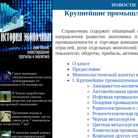
НОВОСТИ
Крупнейшие промышле
Справочник содержит обширный ф
направления развития экономики и
промышленности и торговые компани
отраслей, роли отдельных монополий 
показатели: обороты, прибыль, актив
О книге
Предисловие
Самое маленькое
Монополистический капитал в
электромеханическое реле,
I. Крупнейшие промышленны
срабатывающее от
напряжения в 50 милливольт
Авиаракетно-космич
Автомобильная про
В Томске разработана
Нефтяная промышле
технология синтеза
вещества для производства
Пищевая промышлен
прозрачной электроники
Радиоэлектронная и 
Проектные нормы в
Резинотехническая 
микроэлектронике: где на
Черная металлургия
самом деле 7 нанометров
в технологии 7 нм?
Цветная металлургия
Химическая промыш
Установлен новый рекорд
Компании других от
высокотемпературной