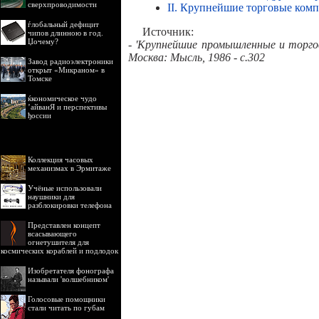
сверхпроводимости
II. Крупнейшие торговые ком
ѓлобальный дефицит
Источник:
чипов длинною в год.
Џочему?
- 'Крупнейшие промышленные и торгов
Москва: Мысль, 1986 - с.302
Завод радиоэлектроники
открыт «Микраном» в
Томске
ќкономическое чудо
’айванЯ и перспективы
ђоссии
Коллекция часовых
механизмах в Эрмитаже
Учёные использовали
наушники для
разблокировки телефона
Представлен концепт
всасывающего
огнетушителя для
космических кораблей и подлодок
Изобретателя фонографа
называли 'волшебником'
Голосовые помощники
стали читать по губам