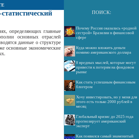
ТЕ
статистический
ПОИСК:
Почему Россия оказалась «родной
ях, определяющих главные
сестрой» Бразилии в финансовой
ополии основных отраслей
сфере
одятся данные о структуре
акже основные экономические
Куда можно вложить деньги
помимо американского доллара
ых.
8 вредных мыслей, которые могут
привести к потерям на фондовом
рынке
Как стать успешным финансовым
блогером
Хочу инвестировать, но у меня для
этого есть только 2000 рублей в
месяц
Глобальный кризис до 2025 года
прогнозирует американский
эксперт
Как появился самый знаменитый