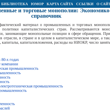
БИБЛИОТЕКА
ЮМОР
КАРТА САЙТА
ССЫЛКИ
О САЙ
нные и торговые монополии: Экономико-
справочник
актический материал о промышленных и торговых монополи
 политики капиталистических стран. Рассматриваются мон
и, занимающие монопольные позиции в сфере обращения. Прив
в отрасли, в стране и в целом в капиталистическом мире, а т
ы, капиталы, капиталовложения, расходы на НИОКР, число занят
 80-х годах
е компании
еская промышленность
мышленность
нность
ность
электротехническая промышленность
промышленность
ленность
раслей