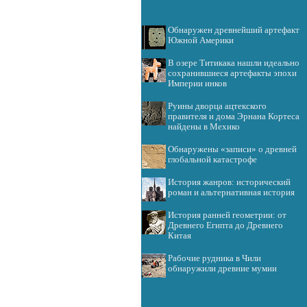
Обнаружен древнейший артефакт
Южной Америки
В озере Титикака нашли идеально
сохранившиеся артефакты эпохи
Империи инков
Руины дворца ацтекского
правителя и дома Эрнана Кортеса
найдены в Мехико
Обнаружены «записи» о древней
глобальной катастрофе
История жанров: исторический
роман и альтернативная история
История ранней геометрии: от
Древнего Египта до Древнего
Китая
Рабочие рудника в Чили
обнаружили древние мумии