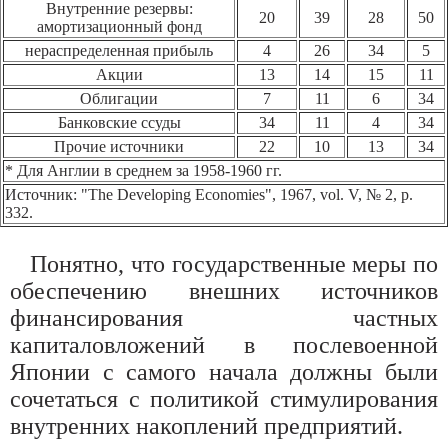
Внутренние резервы:
20
39
28
50
амортизационный фонд
нераспределенная прибыль
4
26
34
5
Акции
13
14
15
11
Облигации
7
11
6
34
Банковские ссуды
34
11
4
34
Прочие источники
22
10
13
34
* Для Англии в среднем за 1958-1960 гг.
Источник: "The Developing Economies", 1967, vol. V, № 2, p.
332.
Понятно, что государственные меры по
обеспечению внешних источников
финансирования частных
капиталовложений в послевоенной
Японии с самого начала должны были
сочетаться с политикой стимулирования
внутренних накоплений предприятий.