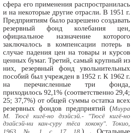
сфера его применения распространилась
и на некоторые другие отрасли. В 1951 г.
Предприятиям было разрешено создавать
резервный фонд колебания цен,
официальное назначение которого
заключалось в компенсации потерь в
случае падения цен на товары и курсов
ценных бумаг. Третий, самый крупный из
них, резервный фонд увольнительных
пособий был учрежден в 1952 г. К 1962 г.
на перечисленные три фонда,
приходилось 92,1% (соответственно 29,4;
25; 37,7%) от общей суммы остатка всех
резервных фондов предприятий (
Миура
М. Тюсё кигё-но дзэйсэй.- "Тюсё кигё-но
дзайсэй-ни кан-суру тёса хококу". Токио,
) . Остальные
1963, № 1, с. 17, 18.