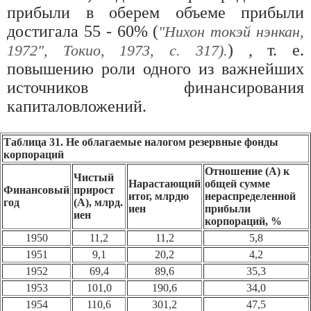
прибыли в оберем объеме прибыли
достигала 55 - 60% (
"Нихон токэй нэнкан,
) , т. е.
1972", Токио, 1973, с. 317).
повышению роли одного из важнейших
источников финансирования
капиталовложений.
Таблица 31. He облагаемые налогом резервные фонды
корпораций
Отношение (А) к
Чистый
Нарастающий
общей сумме
Финансовый
прирост
итог, млрдю
нераспределенной
год
(А), млрд.
иен
прибыли
иен
корпораций, %
1950
11,2
11,2
5,8
1951
9,1
20,2
4,2
1952
69,4
89,6
35,3
1953
101,0
190,6
34,0
1954
110,6
301,2
47,5