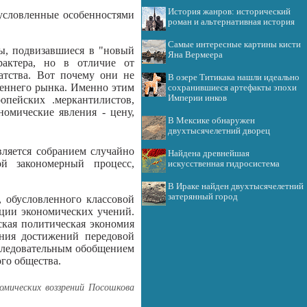
История жанров: исторический
бусловленные особенностями
роман и альтернативная история
Самые интересные картины кисти
ты, подвизавшиеся в "новый
Яна Вермеера
рактера, но в отличие от
атства. Вот почему они не
В озере Титикака нашли идеально
реннего рынка. Именно этим
сохранившиеся артефакты эпохи
Империи инков
опейских .меркантилистов,
номические явления - цену,
В Мексике обнаружен
двухтысячелетний дворец
вляется собранием случайно
Найдена древнейшая
й закономерный процесс,
искусственная гидросистема
В Ираке найден двухтысячелетний
затерянный город
, обусловленного классовой
ции экономических учений.
ская политическая экономия
ения достижений передовой
оследовательным обобщением
го общества.
омических воззрений Посошкова