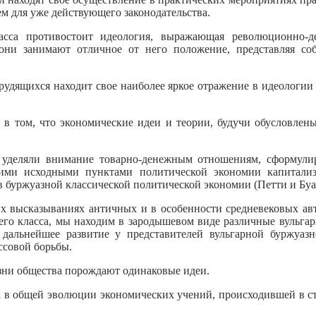
ем для уже действующего законодательства.
сса противостоит идеология, выражающая революционно-де
 они занимают отличное от него положение, представляя со
рудящихся находит свое наиболее яркое отражение в идеологии
 в том, что экономические идеи и теории, будучи обусловлен
 уделяли внимание товарно-денежным отношениям, сформули
кими исходными пунктами политической экономии капитали
в буржуазной классической политической экономии (Петти и Буа
х высказываниях античных и в особенности средневековых авт
о класса, мы находим в зародышевом виде различные вульгар
 дальнейшее развитие у представителей вульгарной буржуаз
ссовой борьбы.
зни общества порождают одинаковые идеи.
а в общей эволюции экономических учений, происходившей в с