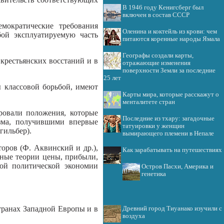
В 1946 году Кенигсберг был
включен в состав СССР
мократические требования
Оленина и коктейль из крови: чем
бой эксплуатируемую часть
питаются коренные народы Ямала
Географы создали карты,
 крестьянских восстаний и в
отражающие изменения
поверхности Земли за последние
25 лет
ы классовой борьбой, имеют
Карты мира, которые расскажут о
менталитете стран
ровали положения, которые
Последние из тхару: загадочные
зма, получившими впервые
татуировки у женщин
гильбер).
вымирающего племени в Непале
оров (Ф. Аквинский и др.),
Как зарабатывать на путешествиях
ные теории цены, прибыли,
ной политической экономии
Остров Пасхи, Америка и
генетика
транах Западной Европы и в
Древний город Тиуанако изучили с
воздуха