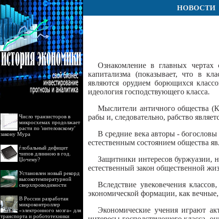
НОВОСТИ
Ознакомление в главных чертах 
капитализма (показывает, что в кл
являются орудием борющихся классо
идеология господствующего класса.
Мыслители античного общества (Кс
рабы и, следовательно, рабство являе
Число транзисторов в
микросхемах продолжает
расти по 'интеловскому'
В средние века авторы - богословы
закону Мура
естественным состоянием общества яв
ѓлобальный дефицит
чипов длинною в год.
Защитники интересов буржуазии, на
Џочему?
естественный закон общественной жи
Установлен новый рекорд
высокотемпературной
Вследствие увековечения классов
сверхпроводимости
экономической формации, как вечные,
В России разработан
микроконтроллер
Экономические учения играют акт
«электронного мозга» для
транспорта и робототехники
интересы господствующего класса, он