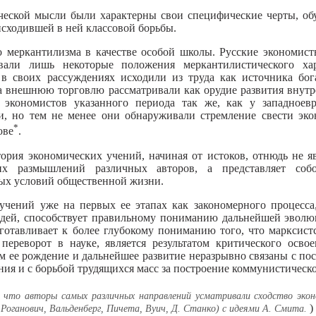
ической мысли были характерны свои специфические черты, о
сходившей в ней классовой борьбы.
о меркантилизма в качестве особой школы. Русские экономис
вали лишь некоторые положения меркантилистического ха
 в своих рассуждениях исходили из труда как источника бог
, а внешнюю торговлю рассматривали как орудие развития внут
х экономистов указанного периода так же, как у западноевр
и, но тем не менее они обнаруживали стремление свести эко
*
ове
.
ория экономических учений, начиная от истоков, отнюдь не я
х размышлений различных авторов, а представляет собо
ых условий общественной жизни.
учений уже на первых ее этапах как закономерного процесса
идей, способствует правильному пониманию дальнейшей эволю
готавливает к более глубокому пониманию того, что марксист
переворот в науке, является результатом критического осво
ем ее рождение и дальнейшее развитие неразрывно связаны с п
ния и с борьбой трудящихся масс за построение коммунистическо
 что авторы самых различных направлений усматривали сходство экон
)
 Роганович, Вальденберг, Пичета, Вуич, Д. Станко) с идеями А. Смита.