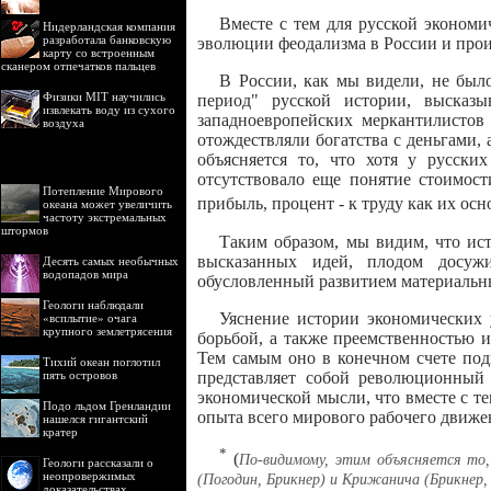
Вместе с тем для русской эконом
Нидерландская компания
разработала банковскую
эволюции феодализма в России и прои
карту со встроенным
сканером отпечатков пальцев
В России, как мы видели, не был
Физики MIT научились
период" русской истории, высказы
извлекать воду из сухого
западноевропейских меркантилистов
воздуха
отождествляли богатства с деньгами
объясняется то, что хотя у русски
отсутствовало еще понятие стоимост
Потепление Мирового
прибыль, процент - к труду как их осн
океана может увеличить
частоту экстремальных
штормов
Таким образом, мы видим, что ист
высказанных идей, плодом досужи
Десять самых необычных
водопадов мира
обусловленный развитием материальн
Геологи наблюдали
Уяснение истории экономических 
«всплытие» очага
крупного землетрясения
борьбой, а также преемственностью 
Тем самым оно в конечном счете под
Тихий океан поглотил
представляет собой революционный 
пять островов
экономической мысли, что вместе с т
Подо льдом Гренландии
опыта всего мирового рабочего движе
нашелся гигантский
кратер
*
(
По-видимому, этим объясняется то,
Геологи рассказали о
неопровержимых
(Погодин, Брикнер) и Крижанича (Брикнер,
доказательствах