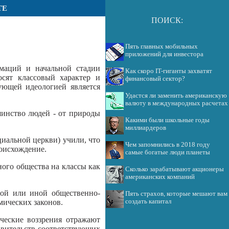
ТЕ
ПОИСК:
Пять главных мобильных
приложений для инвестора
маций и начальной стадии
Как скоро IT-гиганты захватят
осят классовый характер и
финансовый сектор?
ующей идеологией является
Удастся ли заменить американскую
валюту в международных расчетах
шинство людей - от природы
Какими были школьные годы
миллиардеров
циальной церкви) учили, что
Чем запомнились в 2018 году
роисхождение.
самые богатые люди планеты
ного общества на классы как
Сколько зарабатывают акционеры
американских компаний
той или иной общественно-
Пять страхов, которые мешают вам
создать капитал
мических законов.
ческие воззрения отражают
авительств соответствующих