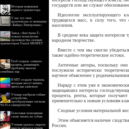
государств или же служат обосновани
История появления
первого транзистора
Идеологии эксплуатирующего кла
У нас тут своя
трудящихся масс, в силу того, что
архитектура от компании
населения.
«Байкал Электроникс»
Завод «Ангстрем-Т»
В средние века защита интересов т
освоил технологию
народном творчестве.
производства силовых
транзисторов Trench MOSFET
Вместе с тем мы смогли убедиться
также идейно-теоретические истоки.
Ford создала «умную»
Античные авторы, поскольку они
кровать, решающую
проблему многих
послужили исторически теоретичес
семейных пар
научное объяснение у родоначальнико
В MIT создали чернила,
которые могут менять
Наряду с этим уже в экономически
цвета как хамелеон
защищавших интересы господствующег
Ученые изобрели гибкое
процента, ренты, которые получают
устройство,
применительно к новым условиям кла
преобразующее сигналы
Wi-Fi в электричество
Сходные условия материальной жи
Голосовые помощники
стали читать по губам
Этим объясняется наличие сходств
Ученым удалось сварить
России.
вместе металл и стекло