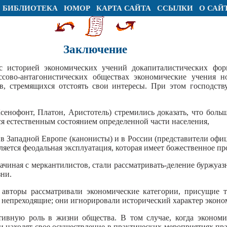
БИБЛИОТЕКА
ЮМОР
КАРТА САЙТА
ССЫЛКИ
О САЙ
Заключение
с историей экономических учений докапиталистических фор
ассово-антагонистических обществах экономические учения н
в, стремящихся отстоять свои интересы. При этом господств
енофонт, Платон, Аристотель) стремились доказать, что боль
тся естественным состоянием определенной части населения,
 в Западной Европе (канонисты) и в России (представители офи
ляется феодальная эксплуатация, которая имеет божественное п
чиная с меркантилистов, стали рассматривать-деление буржуаз
зни.
, авторы рассматривали экономические категории, присущие 
 непреходящие; они игнорировали исторический характер эконо
ивную роль в жизни общества. В том случае, когда экономи
и находят свое осуществление в практических мероприятиях пр