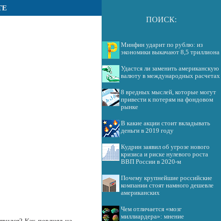
ТЕ
ПОИСК:
Минфин ударит по рублю: из
экономики выкачают 8,5 триллиона
Удастся ли заменить американскую
валюту в международных расчетах
8 вредных мыслей, которые могут
привести к потерям на фондовом
рынке
В какие акции стоит вкладывать
деньги в 2019 году
Кудрин заявил об угрозе нового
кризиса и риске нулевого роста
ВВП России в 2020-м
Почему крупнейшие российские
компании стоят намного дешевле
американских
Чем отличается «мозг
миллиардера»: мнение