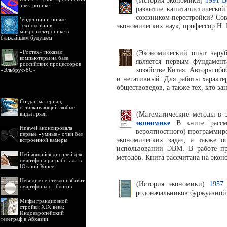
(История экономики)
1991 В
электронике
развитие капиталистической
союзником перестройки? Сове
’енденции и новые
экономических наук, профессор Н. 
технологии в
микроэлектронике в
ближайшем будущем
«Ростех» показал
(Экономический опыт зару
компьютеры на базе
является первым фундамен
российских процессоров
хозяйстве Китая. Авторы обо
«Эльбрус-8С»
и негативный. Для работы характ
обществоведов, а также тех, кто з
Создан материал,
отталкивающий любые
(Математические методы в
виды грязи
экономике
В книге рассмат
Huawei анонсировала
вероятностного) программир
первые «умные» очки без
экономических задач, а также 
встроенной камеры
использовании ЭВМ. В работе п
Небьющийся дисплей для
методов. Книга рассчитана на эконо
смартфона разработали в
Южной Корее
Невидимое стекло избавит
(История экономики)
1957
смартфоны от бликов
родоначальников буржуазной
Мифы грандиозной
стройки XIX века:
Индоевропейский
телеграф в Абхазии