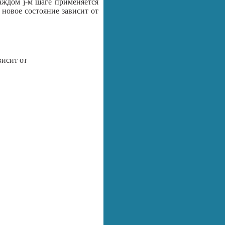
аждом j-м шаге применяется
о новое состояние зависит от
висит от