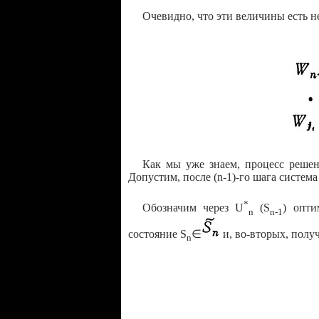
Очевидно, что эти величины есть не
Как мы уже знаем, процесс решен
Допустим, после (n-1)-го шага система
*
Обозначим через U
(S
) опти
n
n-1
состояние S
∈
и, во-вторых, полу
n