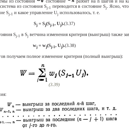
темы из состояния
состояние
разбит на n шагов и на к
 система из состояния S
переводится в состояние S
. Ясно, чт
j-1
j
ние S
и какое управление U
использовалось, т. е.
j-1
j
S
= S
(S
, U
).
(3.37)
j
j
j-1
j
тояния S
в S
ветчина изменения критерия (выигрыш) также за
j-1
j
w
= w
(S
, U
).
(3.38)
j
j
j-1
j
шагов получаем полное изменение критерия (полный выигрыш):
(3.39)
ия: