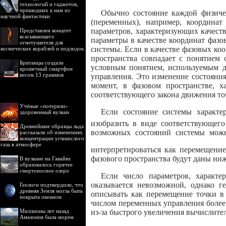
технологий и гаджетов,
пришедших к нам из
Обычно состояние каждой физиче
научной фантастики
(переменных), например, координат
параметров, характеризующих качеств
Представлен концепт
всасывающего
параметры в качестве координат фазо
огнетушителя для
системы. Если в качестве фазовых ко
космических кораблей и подлодок
пространства совпадает с понятием 
Британцы создали
условным понятием, используемым д
крошечный смартфон
весом 13 граммов
управления. Это изменение состояни
момент, в фазовом пространстве, 
соответствующего закона движения точ
Учёные «потеряли»
Если состояние системы характе
здоровенный вулкан
изобразить в виде соответствующего
Древнейшие образцы льда
возможных состояний системы можно
рассказали об изменениях
концентрации углекислого
газа в атмосфере
интерпретироваться как перемещени
фазового пространства будут даны ниж
В вулкане на Гавайях
образовалось горячее
смертоносное озеро
Если число параметров, характе
оказывается невозможной, однако г
Геологи подтвердили, что
древняя Земля могла быть
описывать как перемещение точки в 
покрыта океаном
числом переменных управления более
из-за быстрого увеличения вычислите
Миллионы лет назад
Амазония была морем