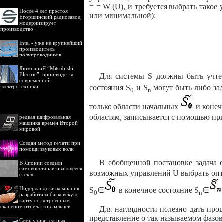
= = W (U), и требуется выбрать тако
После 4 лет простоя
или минимальной):
Егоршинский радиозавод
модернизирует
производство
Intel - уже не крупнейший
производитель
полупроводников
ЉомпаниЯ “Mitsubishi
Electric”: производство
Для системы S должны быть учтен
современной
состояния S
и S
могут быть либо зад
электротехники
0
n
только области начальных
и коне
областям, записывается с помощью пр
редкая шифровальная
машинка времён Второй
мировой
Создан метод печати при
помощи звуковых волн
В обобщенной постановке задача 
В Японии создали
самовосстанавливающееся
возможных управлений U выбрать оп
стекло
Нидерландская компания
S
∈
в конечное состояние S
∈
0
n
разработала банковскую
карту со встроенным
сканером отпечатков пальцев
Для наглядности полезно дать про
представление о так называемом фазов
Семь удивительных