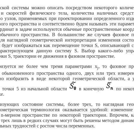
ской системы можно описать посредством некоторого количе
 и скоростей физического тела, количества наличных средс
о узлов, применяемых при проектировании определенного издел
вого пространства и соответственно будем называть эти парам
ординат в задаче используются обычные пространственные коор
обычного пространства. В большинстве же случаев фазовое п
ля наглядной геометрической интерпретации изменения состо
я будет изображаться как перемещение точки S, описывающей 
характеризующем данную систему S. Выбор какого-либо упр
ки S, траектории ее движения в фазовом пространстве.
ризуется не более чем тремя параметрами x
, то фазовое п
j
 обыкновенного пространства одного, двух или трех измерен
 изобразить в виде некоторой геометрической области, а 
е точки 5 из начальной области
в конечную
по некот
е.
ризующих состояние системы, более трех, то наглядная гео
еометрическая терминология оказывается удобной: изменени
n-мерном пространстве по некоторой траектории. Впрочем, к
 трех лишь в редких случаях могут быть решены методом дина
льных трудностей с ростом числа переменных.