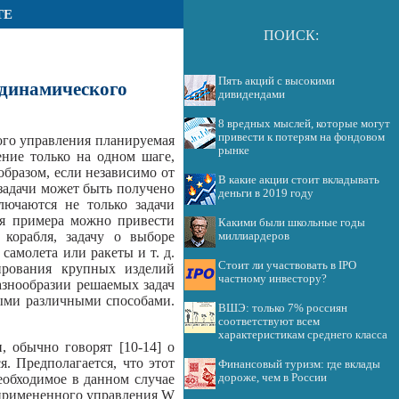
ТЕ
ПОИСК:
Пять акций с высокими
 динамического
дивидендами
8 вредных мыслей, которые могут
привести к потерям на фондовом
ого управления планируемая
рынке
ение только на одном шаге,
бразом, если независимо от
В какие акции стоит вкладывать
 задачи может быть получено
деньги в 2019 году
лючаются не только задачи
ля примера можно привести
Какими были школьные годы
 корабля, задачу о выборе
миллиардеров
самолета или ракеты и т. д.
Стоит ли участвовать в IPO
ирования крупных изделий
частному инвестору?
азнообразии решаемых задач
мыми различными способами.
ВШЭ: только 7% россиян
соответствуют всем
характеристикам среднего класса
, обычно говорят [10-14] о
. Предполагается, что этот
Финансовый туризм: где вклады
дороже, чем в России
необходимое в данном случае
 примененного управления W