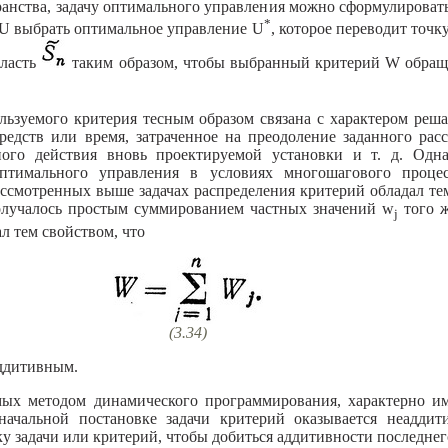
ранства, задачу оптимального управления можно сформулироват
*
U выбрать оптимальное управление U
, которое переводит точк
бласть
таким образом, чтобы выбранный критерий W обращ
льзуемого критерия тесным образом связана с характером реша
едств или время, затраченное на преодоление заданного рас
ого действия вновь проектируемой установки и т. д. Одна
птимального управления в условиях многошагового процес
ассмотренных выше задачах распределения критерий обладал те
получалось простым суммированием частных значений w
того ж
j
ал тем свойством, что
(3.34)
аддитивным.
мых методом динамического программирования, характерно и
оначальной постановке задачи критерий оказывается неадди
у задачи или критерий, чтобы добиться аддитивности последнег