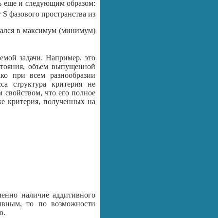
ь еще и следующим образом:
у S фазового пространства из
ался в максимум (минимум)
емой задачи. Например, это
стояния, объем выпущенной
ко при всем разнообразии
са структура критерия не
м свойством, что его полное
е критерия, полученных на
менно наличие аддитивного
тивным, то по возможности
о.