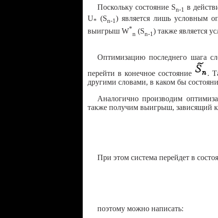
Поскольку состояние S
в действи
n-1
U
(S
) является лишь условным о
*
n-1
*
выигрыш W
(S
) также является 
n
n-1
Оптимизацию последнего шага сл
перейти в конечное состояние
. 
другими словами, в каком бы состоянии
Аналогично производим оптимизац
также получим выигрыш, зависящий ка
При этом система перейдет в состо
поэтому можно написать: