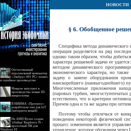
НОВОСТИ
§ 6. Обобщенное реше
Специфика метода динамического п
операция разделяется на ряд послед
однако таким образом, чтобы добитьс
характера решаемой задачи ее удается
методом динамического программиро
Отечественный
экономического характера, но такж
персональный компьютер
«Эльбрус-401 РС» пошёл
задачу о замене оборудования про
в серийное производство
наискорейшего (наивыгоднейшего) пут
Многочисленные приложения наход
Микрон запускает в
производство новые ID-
(паровых турбин, многоступенчатых 
микросхемы
естественно, что и критерии оптими
Причем одна и та же задача при опти
В НИИМА «Прогресс»
разработали чип для IoT
(интернета вещей)
Поэтому чтобы отвлечься от конк
поведении некоторой физической сис
На AMD Ryzen создан
'убийца' Raspberry Pi -
процесс изменения является управляе
крохотный ПК для
управление, которое обозначим через
Windows 10