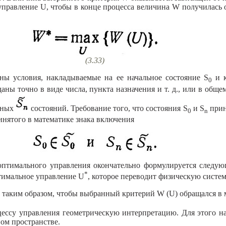
е управление U, чтобы в конце процесса величина W получилас
(3.33)
ы условия, накладываемые на ее начальное состояние S
и к
0
аны точно в виде числа, пункта назначения и т. д., или в обще
чных
состояний. Требование того, что состояния S
и S
прин
0
n
инятого в математике знака включения
оптимального управления окончательно формулируется следую
*
тимальное управление U
, которое переводит физическую систем
таким образом, чтобы выбранный критерий W (U) обращался в
цессу управления геометрическую интерпретацию. Для этого на
ом пространстве.