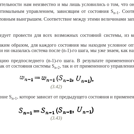
тельности нам неизвестно и мы лишь условились о том, что он
птимальным управлением, зависящим от состояния S
. Соот
n-1
условным выигрышем. Соответствие между этими величинами за
едует провести для всех возможных состояний системы, из 
Таким образом, для каждого состояния мы находим условное оп
 ни оказалась система после (n-1)-го шага, мы уже знаем, как н
ию предпоследнего (n-1)-го шага. В результате примененног
к от состояния системы S
, так и от примененного управления
n-2
(3.42)
яние S
, которое зависит от предыдущего состояния и примене
n-1
(3.43)