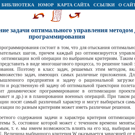
БИБЛИОТЕКА
ЮМОР
КАРТА САЙТА
ССЫЛКИ
О САЙ
ние задачи оптимального управления методом
программирования
рограммирования состоит в том, что для отыскания оптимальн
овательных шагов, причем каждый раз оптимизируется управл
я оптимизации всей операции по выбранным критериям. Таким о
 представить в виде многошагового процесса, то решение такой
вания. Поэтому в класс задач, решаемых этим методом, вк
е множество задач, имеющих самых различные приложения. Д
мышленного предприятия и задачу о рациональной загрузке
и и родственную ей задачу об оптимальной траектории полета 
ит динамическое программирование в оптимизации проект
ракет и др.) и в планировании военных операций. При таком р
зации носят самый различный характер и могут выбираться са
мизации по разным критериям может иметь различные решения.
ретного содержания задачи и характера критерия оптимизации
темы S, состояние которой может с течением времени меняться
мым, т. е. мы имеем возможность влиять на его ход, выбирая 
 U. Величина выбранного критерия W оказывается зависящей от