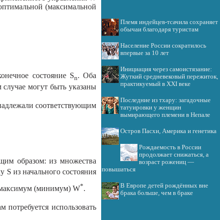
ь оптимальной (максимальной
Племя индейцев-тсачила сохраняет
обычаи благодаря туристам
Население России сократилось
впервые за 10 лет
Инициация через самоистязание:
онечное состояние S
. Оба
Жуткий средневековый пережиток,
n
практикуемый в XXI веке
м случае могут быть указаны
Последние из тхару: загадочные
адлежали соответствующим
татуировки у женщин
вымирающего племени в Непале
Остров Пасхи, Америка и генетика
Рождаемость в России
продолжает снижаться, а
щим образом: из множества
возраст рожениц —
повышаться
у S из начального состояния
*
В Европе детей рождённых вне
 максимум (минимум) W
.
брака больше, чем в браке
м потребуется использовать