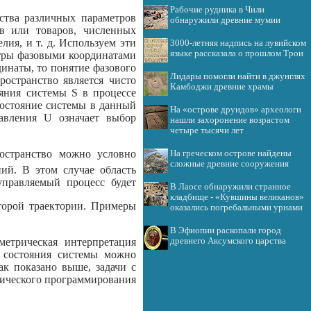
Рабочие рудника в Чили
ства различных параметров
обнаружили древние мумии
тв или товаров, численных
ия, и т. д. Используем эти
3000-летняя надпись на лувийском
языке рассказала о прошлом Трои
етры фазовыми координатами
динаты, то понятие фазового
Лидары помогли найти в джунглях
ространство является чисто
Камбоджи древние храмы
яния системы S в процессе
состояние системы в данный
На «острове друидов» археологи
авления U означает выбор
нашли захоронение возрастом
четыре тысячи лет
ространство можно условно
На греческом острове найдены
сложные древние сооружения
ий. В этом случае область
управляемый процесс будет
В Лаосе обнаружили странное
кладбище - «Кувшины великанов»
орой траектории. Примеры
оказались погребальными урнами
В Эфиопии раскопали город
метрическая интерпретация
древнего Аксумского царства
е состояния системы можно
ак показано выше, задачи с
мического программирования