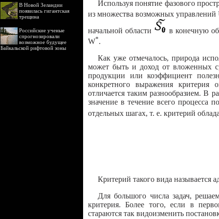
Используя понятие фазового прост
В Новой Зеландии
появилась гигантская
из множества возможных управлений 
трещина
начальной области
в конечную о
Российские ученые
спрогнозировали
*
W
.
возможное будущее
Байкальской рифтовой зоны
Как уже отмечалось, природа испо
может быть и доход от вложенных ср
продукции или коэффициент полезн
конкретного выражения критерия о
отличается таким разнообразием. В р
значение в течение всего процесса 
отдельных шагах, т. е. критерий облад
Критерий такого вида называется 
Для большого числа задач, решае
критерия. Более того, если в перв
стараются так видоизменить постановк